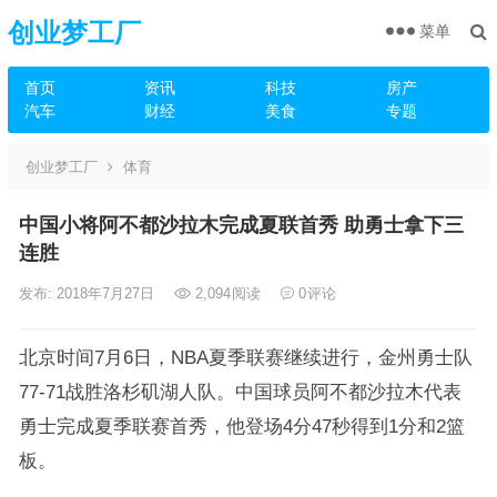
创业梦工厂
菜单
首页
资讯
科技
房产
汽车
财经
美食
专题
创业梦工厂
体育
中国小将阿不都沙拉木完成夏联首秀 助勇士拿下三
连胜
发布: 2018年7月27日
2,094
阅读
0
评论
北京时间7月6日，NBA夏季联赛继续进行，金州勇士队
77-71战胜洛杉矶湖人队。中国球员阿不都沙拉木代表
勇士完成夏季联赛首秀，他登场4分47秒得到1分和2篮
板。