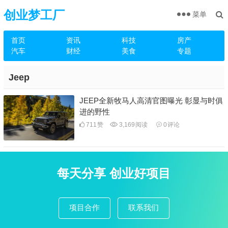
创业梦工厂
菜单
首页
资讯
科技
房产
汽车
财经
美食
专题
Jeep
JEEP全新牧马人高清官图曝光 彰显与时俱
进的野性
711
赞
3,169
阅读
0
评论
每天分享 创业好项目
项目合作
联系我们