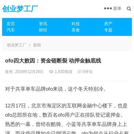
创业梦工厂
菜单
首页
资讯
科技
房产
汽车
财经
美食
专题
创业梦工厂
新闻
ofo四大败因：资金链断裂 动押金触底线
发布: 2018年12月24日
1,830
阅读
0
评论
对于共享单车品牌ofo来说，这个冬天特别冷。
12月17日，北京市海淀区的互联网金融中心楼下，也是
ofo总部所在地，数百名ofo用户正在排队登记退押金。
熟悉的一幕，曾经在酷骑、小蓝等共享单车品牌身上上
演，而这些品牌如今已烟消云散。ofo为何会从行业占有