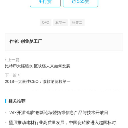
打赏
555
赞
OFO
标签一
标签二
作者:
创业梦工厂
上一篇
比特币大幅缩水 区块链未来如何发展
下一篇
2018十大最佳CEO：微软纳德拉第一
相关推荐
“AI×开源鸿蒙”创新论坛暨拓维信息产品与技术开放日
壁贝推动建材行业高质量发展，中国瓷砖胶进入超国标时